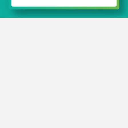
DAS WICHTIGSTE IN KÜRZE:
Mit unserem Ordnungssystem
AQURADO®
schaffen Sie
im Handumdrehen mehr Übersicht am Arbeitsplatz.
Verpackungen von rose plastic medical packaging
eignen sich sowohl zum Schutz als auch zum Transport
empfindlicher Produkte. Auch Test-Sets sind in unseren
vielseitigen Verpackungen gut aufgehoben.
Sie sind auf der Suche nach weiteren Verpackungen für
Ihre Anwendungen? Dann werfen Sie gerne einen Blick
auf unser riesiges
Standardsortiment
oder entwickeln
Sie gemeinsam mit uns die perfekte Verpackungslösung
für Ihr Produkt.