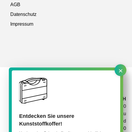
AGB
Datenschutz
Impressum
×
rose plastic medical packaging GmbH
Rupolzer Straße 30
88138 Hergensweiler/Lindau
Entdecken Sie unsere
Deutschland
Kunststoffkoffer!
+49 8388 92345–0