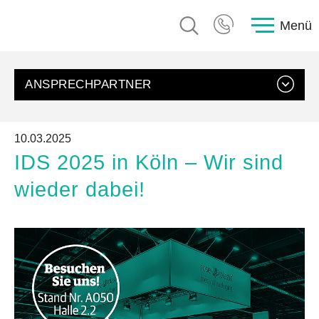
Menü
ANSPRECHPARTNER
10.03.2025
IDS 2025 in Köln – Wir sind
wieder dabei!
Ödül Hartinger
Ansprechpartnerin Messen, rose plastic medical packaging
GmbH
E-Mail senden
+49 8388 9200-627